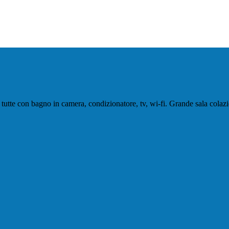
utte con bagno in camera, condizionatore, tv, wi-fi. Grande sala colazio