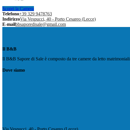
Scopri la Camera
Telefono
+39 329 9478763
Indirizzo
Via Vespucci, 40 - Porto Cesareo (Lecce)
E-mail
bbsaporedisale@gmail.com
Il B&B
Il B&B Sapore di Sale è composto da tre camere da letto matrimoniali t
Dove siamo
Via Vespucci, 40 - Porto Cesareo (Lecce)