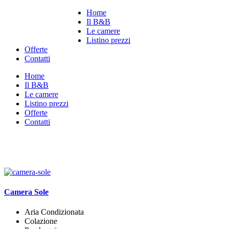
Home
Il B&B
Le camere
Listino prezzi
Offerte
Contatti
Home
Il B&B
Le camere
Listino prezzi
Offerte
Contatti
Le Camere
Camera Sole
Aria Condizionata
Colazione