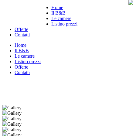
Home
Il B&B
Le camere
Listino prezzi
Offerte
Contatti
Home
Il B&B
Le camere
Listino prezzi
Offerte
Contatti
Camera Sabbia
Soggiorna nel centro di Porto Cesareo