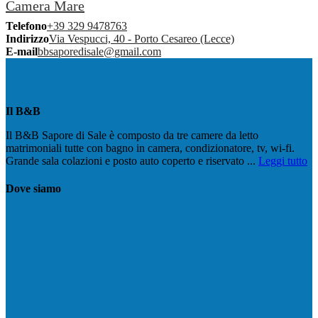
Camera Mare
Telefono
+39 329 9478763
Indirizzo
Via Vespucci, 40 - Porto Cesareo (Lecce)
E-mail
bbsaporedisale@gmail.com
Il B&B
Il B&B Sapore di Sale è composto da tre camere da letto
matrimoniali tutte con bagno in camera, condizionatore, tv, wi-fi.
Grande sala colazioni e posto auto coperto e riservato ...
Leggi tutto
Dove siamo